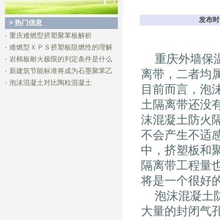
发布时间
> 热门信息
·
重庆难燃型挤塑聚苯板解析
·
难燃型ＸＰＳ挤塑板阻燃性的理解
重庆外墙保温
·
岩棉板耐火极限的判定条件是什么
·
新建筑节能标准将成为石墨聚苯乙
离带，二者均
·
泡沫混凝土对比陶粒混凝土
目前而言，泡
土隔离带还没
沫混凝土防火
不会产生不适
中，挤塑板和
隔离带工程量
将是一个很好的
泡沫混凝土防
大量的封闭气