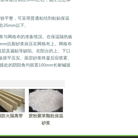
般比较平整，可采用普通粘结剂粘贴保温
25mm以下。
浆与网格布的准备情况。在保温隔热板
2mm抗裂砂浆抹压在网格布上。网格布
、脱层及漏贴等缺陷。在阳台的上、下口
砂板搓平压实。面层砂浆终凝后应喷雾、
接处的阴阳角均留置100mm长耐碱玻
棉防火隔离带
胶粉聚苯颗粒保温
砂浆