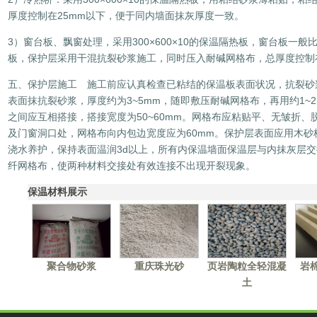
厚度控制在25mm以下，便于同内墙面抹灰厚度一致。
3）窗台板、飘窗处理，采用300×600×10的保温隔热板，窗台板一
板，保护层采用干混抗裂砂浆施工，同时压入耐碱网格布，总厚度控制在
五、保护层施工 施工前应认真检查已粘结的保温板表面状况，抗裂砂
表面抹抗裂砂浆，厚度约为3~5mm，随即敷压耐碱网格布，再用约1~
之间应互相搭接，搭接宽度为50~60mm。网格布应粘贴平、无皱折
及门窗洞口处，网格布向内包边宽度应为60mm。保护层表面应用木
浇水养护，保持表面温润3d以上，所有内保温墙面保温层与内抹灰层交
纤网格布，使两种材料交接处有效连接不出现开裂现象。
保温材料展示
聚合物砂浆
重庆珠光砂
页岩陶粒全轻混凝
岩
土