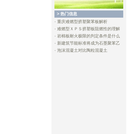
> 热门信息
·
重庆难燃型挤塑聚苯板解析
·
难燃型ＸＰＳ挤塑板阻燃性的理解
·
岩棉板耐火极限的判定条件是什么
·
新建筑节能标准将成为石墨聚苯乙
·
泡沫混凝土对比陶粒混凝土