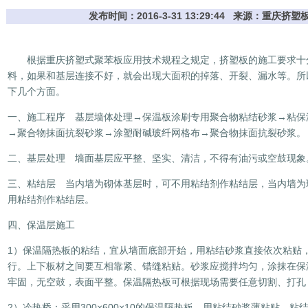
发布时间：2016-3-31 13:29:44 来源：重庆
根据重庆挤塑式聚苯板应用技术规程之规定，挤塑板的施工要求十
料，如果和基层连接不好，就会出现大面积的掉落、开裂、漏水等。所
下几个方面。
一、施工程序 基层墙体处理→保温板涂刷专用聚合物粘结砂浆→粘保
→聚合物抹面抗裂砂浆→涂塑耐碱玻纤网格布→聚合物抹面抗裂砂浆。
二、基层处理 墙面基层应平整、坚实、清洁，不得有油污或空鼓现象
三、粘结层 当内墙为砌体基层时，可不用粘结剂作粘结层，当内墙为
用粘结剂作粘结层。
四、保温层施工
1）保温隔热板的粘结，宜从墙面底部开始，用粘结砂浆直接依次粘贴
行。上下板材之间要互相靠紧、错缝粘贴。砂浆应搅拌均匀，涂抹在保
牢固，无空鼓，表面平整。保温隔热板可根据现场需要任意切割、打孔
2）冷热桥：采用300×600×10的保温隔热板，用粘结砂浆薄粘贴，