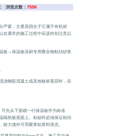
挤塑板 浏览次数：
7558
分严紧，主要原因在于它属于有机材
以在通常的施工过程中应该特别注意以
温板→保温板涂刷专用聚合物粘结砂浆
。
现浇钢筋混凝土或其他板材基层时，应
，可先从下面砌一行保温板作为标准
温隔热板底面上。粘贴时必须保证粘结
，较大缝外可用聚苯粘浆料填充。
粘结层厚度控制在5mm左右，施工完总体